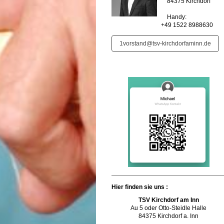
84375 Kirchdorf
Handy:
+49 1522 8988630
1vorstand@tsv-kirchdorfaminn.de
Hier finden sie uns :
TSV Kirchdorf am Inn
Au 5 oder Otto-Steidle Halle
84375 Kirchdorf a. Inn