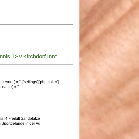
nis.TSV.Kirchdorf.Inn"
ssword'] = ''; ['settings']['phpmailer']
om.name'] = '';
at 4 Freiluft Sandplätze
 Sportgelände in der Au.