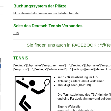
Buchungssystem der Plätze
https://tsv-kirchdorfaminn.tennis-platz-buchen.de/
Seite des Deutsch Tennis Verbandes
BTV
Sie finden uns auch in FACEBOOK : "@Ten
TENNIS
['settings']['phpmailer']['smtp.username'] = ''; ['settings']['phpmailer']['smtp.pa
['smtp.host'] = ''; ['settings']['admin.email'] = ''; ['settings']['email']['default.fr
seit 1976 als Abteilung im TSV
Abteilungsleiter Helmut Waldemer
166 Mitglieder (10-2019)
Die Tennisabteilung des TSV Kirchdorf h
und eine Paraboltrainingswand auf dem
Eigene Webseite
www.tsvkirchdorf-tennis.de/