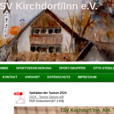
SV Kirchdorf/Inn e.V.
RMINE
SPORTVERSICHERUNG
SPORT-GRUPPEN
OTTO-STEIDL
KONTAKT
ANFAHRT
DATENSCHUTZ
IMPRESSUM
Spielplan der Saison 2024
2024 - Tennis Saison.pdf
PDF-Dokument [67.3 KB]