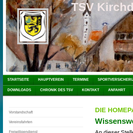
TSV Kirchdo
STARTSEITE
HAUPTVEREIN
TERMINE
SPORTVERSICHER
DOWNLOADS
CHRONIK DES TSV
KONTAKT
ANFAHRT
DIE HOMEP
Vorstandschaft
Wissensw
Vereinsfahrten
An dieser Stel
Freiwilligendienst